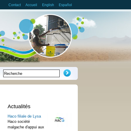
Contact
Accueil
English
Español
Recherche
Formulaire de
recherche
Actualités
Haco filiale de Lysa
Haco société
malgache d'appui aux