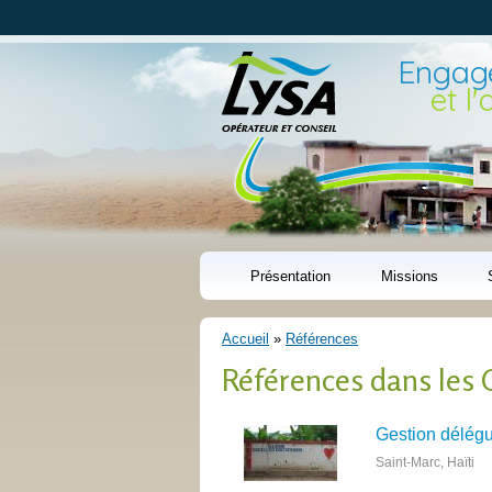
Engagé
et l
Présentation
Missions
Accueil
»
Références
Vous êtes ici
Références dans les 
Gestion délégu
Saint-Marc, Haïti