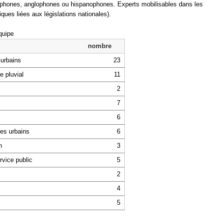
ncophones, anglophones ou hispanophones. Experts mobilisables dans les
ues liées aux législations nationales).
quipe
nombre
 urbains
23
ge pluvial
11
2
7
6
ques urbains
6
on
3
ervice public
5
2
4
5