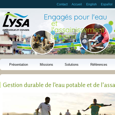
Aller au
Contact
Accueil
English
Español
contenu
principal
Engagés pour l'eau
et
l'assainissement
urbains
Présentation
Missions
Solutions
Références
Gestion durable de l'eau potable et de l'as