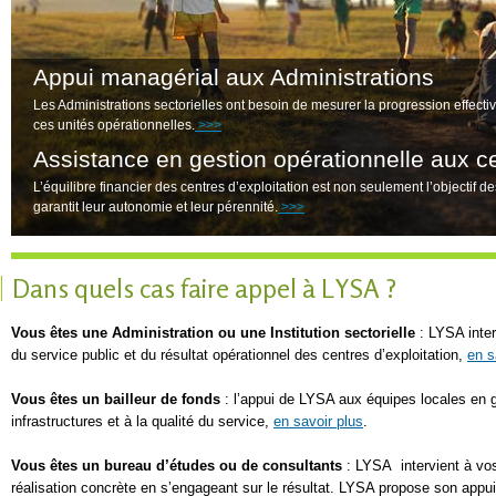
Appui managérial aux Administrations
Les Administrations sectorielles ont besoin de mesurer la progression effectiv
ces unités opérationnelles.
Assistance en gestion opérationnelle aux ce
L’équilibre financier des centres d’exploitation est non seulement l’objectif 
garantit leur autonomie et leur pérennité.
Dans quels cas faire appel à LYSA ?
Vous êtes une Administration ou une Institution sectorielle
: LYSA inter
du service public et du résultat opérationnel des centres d’exploitation,
en s
Vous êtes un bailleur de fonds
: l’appui de LYSA aux équipes locales en g
infrastructures et à la qualité du service,
en savoir plus
.
Vous êtes un bureau d’études ou de consultants
: LYSA intervient à vo
réalisation concrète en s’engageant sur le résultat. LYSA propose son appui 